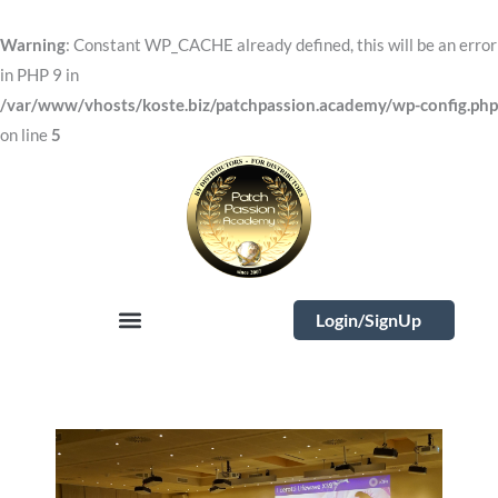
Skip
to
Warning
: Constant WP_CACHE already defined, this will be an error
content
in PHP 9 in
/var/www/vhosts/koste.biz/patchpassion.academy/wp-config.php
on line
5
Login/SignUp