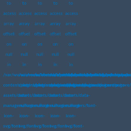
to
to
to
to
to
access
access
access
access
access
array
array
array
array
array
offset
offset
offset
offset
offset
on
on
on
on
on
null
null
null
null
null
in
in
in
in
in
/var/www/vhosts/koste.biz/patchpassion.academy/wp-
/var/www/vhosts/koste.biz/patchpassion.academy/wp-
/var/www/vhosts/koste.biz/patchpassion.acad
/var/www/vhosts/koste.biz/patchpassi
/var/www/vhosts/koste.biz/pat
content/plugins/elementor/core/page-
content/plugins/elementor/core/page-
content/plugins/elementor/core/page-
content/plugins/elementor/core/page-
content/plugins/elementor/core/
assets/data-
assets/data-
assets/data-
assets/data-
assets/data-
managers/font-
managers/font-
managers/font-
managers/font-
managers/font-
icon-
icon-
icon-
icon-
icon-
svg/font-
svg/font-
svg/font-
svg/font-
svg/font-