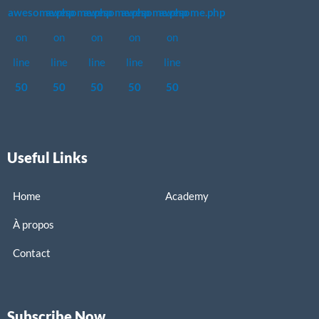
awesome.php
awesome.php
awesome.php
awesome.php
awesome.php
on
on
on
on
on
line
line
line
line
line
50
50
50
50
50
Useful Links
Home
Academy
À propos
Contact
Subscribe Now