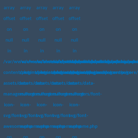
array
array
array
array
array
offset
offset
offset
offset
offset
on
on
on
on
on
null
null
null
null
null
in
in
in
in
in
/var/www/vhosts/koste.biz/patchpassion.academy/wp-
/var/www/vhosts/koste.biz/patchpassion.academy/wp-
/var/www/vhosts/koste.biz/patchpassion.acad
/var/www/vhosts/koste.biz/patchpassi
/var/www/vhosts/koste.biz/pat
content/plugins/elementor/core/page-
content/plugins/elementor/core/page-
content/plugins/elementor/core/page-
content/plugins/elementor/core/page-
content/plugins/elementor/core/
assets/data-
assets/data-
assets/data-
assets/data-
assets/data-
managers/font-
managers/font-
managers/font-
managers/font-
managers/font-
icon-
icon-
icon-
icon-
icon-
svg/font-
svg/font-
svg/font-
svg/font-
svg/font-
awesome.php
awesome.php
awesome.php
awesome.php
awesome.php
on
on
on
on
on