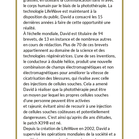
graisses, en utilisant la communication sans ﬁl avec
le corps humain par le biais de la photothérapie. La
technologie LifeWave est maintenant à la
disposition du public. David a consacré les 15
dernières années à faire de cette opportunité une
réalité.
À l’échelle mondiale, David est titulaire de 94
brevets, de 13 en instance et de nombreux autres
en cours de rédaction. Plus de 70 de ces brevets
appartiennent au domaine de la science et des
technologies régénératrices. L’une de ses inventions,
le conducteur à double hélice, produit une nouvelle
combinaison de champs électromagnétiques et non
électromagnétiques pour améliorer la vitesse de
cicatrisation des blessures, qui rivalise avec celle
des injections de cellules souches. Cela a amené
David à réaliser que la photothérapie peut être
un moyen par lequel les propres cellules souches
d’une personne peuvent être activées
et rajeunir, évitant ainsi de recourir à une injection
de cellules souches coûteuses et potentiellement
dangereuses. C’est ainsi qu’après dix ans d’études,
le patch X39® est né.
Depuis la création de LifeWave en 2002, David a
supervisé les opérations mondiales de la société et a