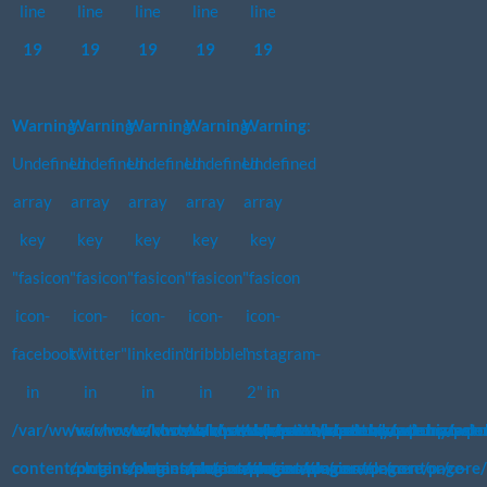
line
line
line
line
line
19
19
19
19
19
Warning
Warning
:
Warning
:
Warning
:
Warning
:
:
Undefined
Undefined
Undefined
Undefined
Undefined
array
array
array
array
array
key
key
key
key
key
"fasicon
"fasicon
"fasicon
"fasicon
"fasicon
icon-
icon-
icon-
icon-
icon-
facebook"
twitter"
linkedin"
dribbble"
instagram-
in
in
in
in
2" in
/var/www/vhosts/koste.biz/patchpassion.academy/wp-
/var/www/vhosts/koste.biz/patchpassion.academy/wp-
/var/www/vhosts/koste.biz/patchpassion.acad
/var/www/vhosts/koste.biz/patchpassi
/var/www/vhosts/koste.biz/pat
content/plugins/elementor/core/page-
content/plugins/elementor/core/page-
content/plugins/elementor/core/page-
content/plugins/elementor/core/page-
content/plugins/elementor/core/