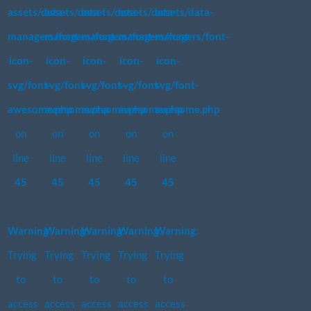
assets/data-
assets/data-
assets/data-
assets/data-
assets/data-
managers/font-
managers/font-
managers/font-
managers/font-
managers/font-
icon-
icon-
icon-
icon-
icon-
svg/font-
svg/font-
svg/font-
svg/font-
svg/font-
awesome.php
awesome.php
awesome.php
awesome.php
awesome.php
on
on
on
on
on
line
line
line
line
line
45
45
45
45
45
Warning
Warning
:
Warning
:
Warning
:
Warning
:
:
Trying
Trying
Trying
Trying
Trying
to
to
to
to
to
access
access
access
access
access